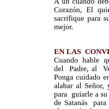
A un cuando debe
Corazón, El quie
sacrifique para 
mejor.
EN LAS CONV
Cuando hable qu
del Padre, al Ve
Ponga cuidado e
alabar al Señor,
para guiarle a s
de Satanás par