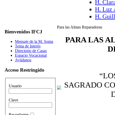
H. Clar
H. Luz 
H. Guil
Para las Almas Reparadoras
Bienvenidos IFCJ
PARA LAS A
Mensaje de la M. Sonia
Tema de Interés
D
Directorio de Casas
Espacio Vocacional
Ayúdanos
Acceso Restringido
“LO
SAGRADO CO
Usuario
Clave
Recordarme