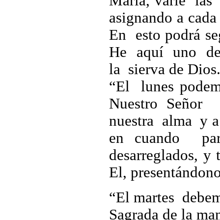
María, varíe las
asignando a cada 
En esto podrá se
He aquí uno de
la sierva de Dios
“El lunes podem
Nuestro Señor J
nuestra alma y a
en cuando par
desarreglados, 
El, presentándon
“El martes debem
Sagrada de la ma