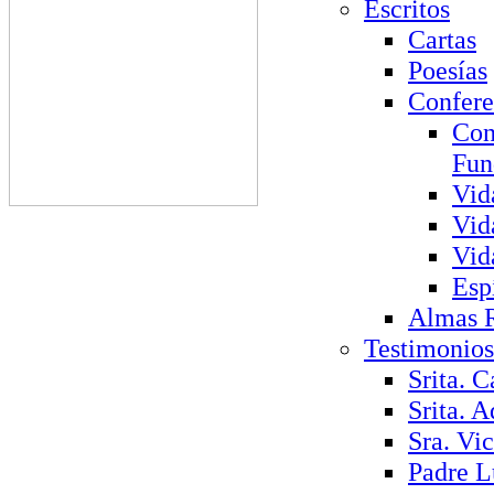
Escritos
Cartas
Poesías
Confere
Con
Fun
Vid
Vid
Vid
Esp
Almas 
Testimonios
Srita. C
Srita. A
Sra. Vi
Padre L