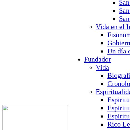
San
San
San
Vida en el I
Fisono
Gobier
Un día 
Fundador
Vida
Biograf
Cronolo
Espiritualid
Espirit
Espirit
Espirit
Rico L