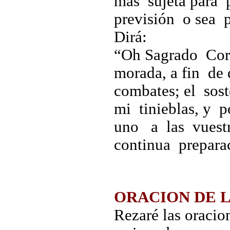
más sujeta para p
previsión o sea p
Dirá:
“Oh Sagrado Cora
morada, a fin de
combates; el sos
mi tinieblas, y p
uno a las vuest
continua preparac
ORACION DE 
Rezaré las oracion